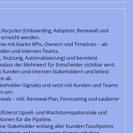
ifecycles (Onboarding, Adoption, Renewal) und
e erreicht werden.
äne mit klaren KPIs, Ownern und Timelines – als
den und internen Teams.
nz, Nutzung, Automatisierung) und bereitest
sodass der Mehrwert für Entscheider sichtbar wird.
t Kunden und internen Stakeholdern und leitest
s ab.
takeholder-Signale) und setzt mit Kunden und Teams
on um.
als – inkl. Renewal-Plan, Forecasting und sauberer
ifizierst Upsell- und Wachstumspotenziale und
ionen für die Pipeline.
rne Stakeholder entlang aller Kunden-Touchpoints
 Alignment und transparente Kommunikation.