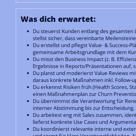
Was dich erwartet:
Du steuerst Kunden entlang des gesamten L
stellst sicher, dass vereinbarte Meilenstein
Du erstellst und pflegst Value- & Success-Pl
gemeinsame Arbeitsgrundlage mit dem Kun
Du misst den Business Impact (z. B. Effizie
Ergebnisse in Reports/Präsentationen auf, 
Du planst und moderierst Value Reviews mi
daraus konkrete Maßnahmen inkl. Follow-up
Du erkennst Risiken früh (Health Scores, S
einen Maßnahmenplan zur Churn Preventi
Du übernimmst die Verantwortung für Renew
interner Abstimmung bis zur Entscheidung.
Du arbeitest eng mit Sales zusammen, ident
lieferst konkrete Use Cases und Argumentat
Du koordinierst relevante interne und exte
und sorgst für klare Verantwortlichkeiten,