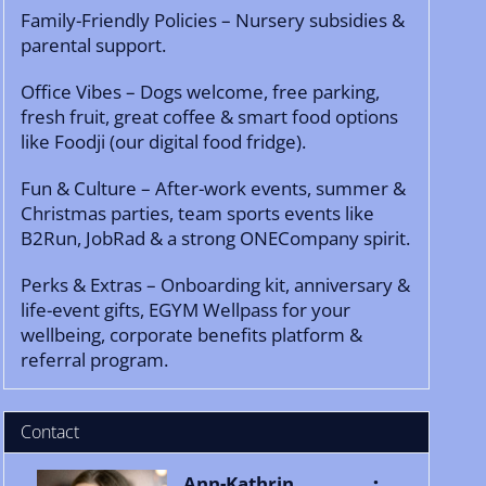
Family-Friendly Policies – Nursery subsidies &
parental support.
Office Vibes – Dogs welcome, free parking,
fresh fruit, great coffee & smart food options
like Foodji (our digital food fridge).
Fun & Culture – After-work events, summer &
Christmas parties, team sports events like
B2Run, JobRad & a strong ONECompany spirit.
Perks & Extras – Onboarding kit, anniversary &
life-event gifts, EGYM Wellpass for your
wellbeing, corporate benefits platform &
referral program.
Contact
Ann-Kathrin
: