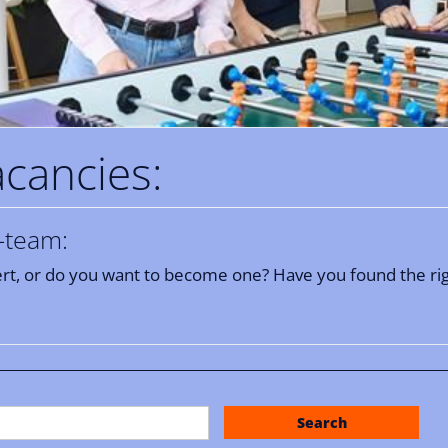
acancies:
-team:
pert, or do you want to become one? Have you found the rig
Search