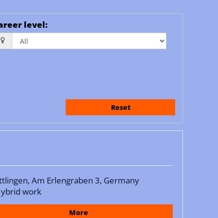
areer level
:
Reset
ttlingen, Am Erlengraben 3, Germany
ybrid work
More