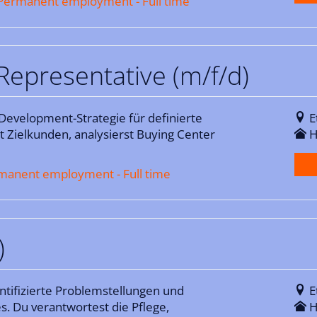
- Permanent employment - Full time
epresentative (m/f/d)
Development-Strategie für definierte
E
st Zielkunden, analysierst Buying Center
H
ermanent employment - Full time
)
tifizierte Problemstellungen und
E
s. Du verantwortest die Pflege,
H